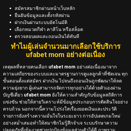
สมัครสมาชิกผ่านหน้าเว็บหลัก
ยืนยันข้อมูลและตั้งรหัสผ่าน
ฝากเงินผ่านระบบอัตโนมัติ
เลือกหมวดกีฬา คาสิโน หรือสล็อต
ตรวจสอบผลและถอนเงินได้ทันที
ทำไมผู้เล่นจำนวนมากเลือกใช้บริการ
ufabet mom อย่างต่อเนื่อง
เหตุผลที่หลายคนเลือก
ufabet mom
อย่างต่อเนื่องมาจาก
ความเสถียรของระบบและมาตรฐานการดูแลลูกค้าที่ชัดเจน ทุก
ขั้นตอนตั้งแต่สมัคร ฝากเงิน ไปจนถึงถอนเงินถูกพัฒนาให้ลด
ความยุ่งยาก ผู้เล่นสามารถจัดการทุกอย่างได้ด้วยตัวเองผ่าน
บัญชีเดียว
ufabet mom
ยังให้ความสำคัญกับข้อมูลสถิติการ
แข่งขัน ช่วยให้สายวิเคราะห์มีข้อมูลประกอบการตัดสินใจอย่าง
ครบถ้วน นอกจากนี้ความโปร่งใสเรื่องยอดเงินและประวัติ
รายการยังสร้างความมั่นใจในระยะยาว การอัปเดตเกมใหม่
อย่างสม่ำเสมอทำให้สมาชิกไม่รู้สึกจำเจ ระบบรักษาความ
ปลอดภัยที่เข้มงวดช่วยปกป้องข้อมูลส่วนตัวได้ดี ภาพรวม