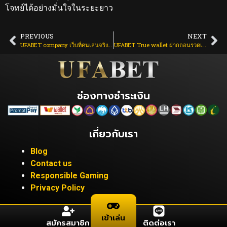
โจทย์ได้อย่างมั่นใจในระยะยาว
PREVIOUS
NEXT
UFABET company เว็บที่คนเล่นจริงเลือก ไม่มีขั้นต่ำ ปลอดภัย
UFABET True wallet ฝากถอนรวดเร็ว ปลอดภัย มั่นใจทุกเกม
ช่องทางชำระเงิน
เกี่ยวกับเรา
Blog
Contact us
Responsible Gaming
Privacy Policy
เข้าเล่น
สมัครสมาชิก
ติดต่อเรา