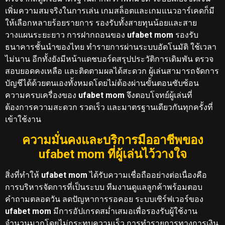
เพิ่มความสมจริงในการเล่น เกมสล็อตและเกมแนวอาร์เคดก็มี
ให้เลือกหลายร้อยรายการ รองรับทั้งสายทุนน้อยและสาย
วางแผนระยะยาว การฝากถอนของ
ufabet mom
รองรับ
ธนาคารชั้นนำของไทย ทำรายการผ่านระบบอัตโนมัติ ใช้เวลา
ไม่นาน อีกทั้งยังมีหน้าแดชบอร์ดสรุปประวัติการเดิมพัน ตรวจ
สอบยอดคงเหลือ และติดตามผลได้สะดวก ผู้เล่นสามารถจัดการ
บัญชีได้ด้วยตนเองทั้งหมดโดยไม่ต้องผ่านขั้นตอนซับซ้อน
ความครบเครื่องของ
ufabet mom
จึงตอบโจทย์ผู้เล่นที่
ต้องการความสะดวก รวดเร็ว และมาตรฐานเดียวกันทุกครั้งที่
เข้าใช้งาน
ความมั่นคงและบริการมืออาชีพของ
ufabet mom ที่ผู้เล่นไว้วางใจ
สิ่งที่ทำให้
ufabet mom
ได้รับความเชื่อถืออย่างต่อเนื่องคือ
การบริหารจัดการที่เป็นระบบ ทีมงานดูแลลูกค้าพร้อมตอบ
คำถามตลอดวัน ลดปัญหาการรอคอย ระบบเซิร์ฟเวอร์ของ
ufabet mom
มีการอัปเกรดสม่ำเสมอเพื่อรองรับผู้ใช้งาน
จำนวนมากโดยไม่กระทบความเร็ว การทำรายการทางการเงิน