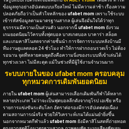
ข้อมูลทุกอย่างอัปเดตแบบเรียลไทม์ ไม่มีความล่าช้า เรื่องความ
ปลอดภัยถือว่าเป็นหัวใจหลักของ
ufabet mom
เพราะใช้ระบบ
เข้ารหัสข้อมูลตามมาตรฐานสากล ผู้เล่นจึงมั่นใจได้ว่าทุก
ธุรกรรมมีความเป็นส่วนตัว นอกจากนี้
ufabet mom
ยังรวม
เกมยอดนิยมไว้ครบทั้งฟุตบอล บาสเกตบอล บาคาร่า สล็อต
และเกมคาสิโนสดจากค่ายชั้นนำ การจัดการระบบหลังบ้านมี
ทีมงานดูแลตลอด 24 ชั่วโมง ทำให้การฝากถอนรวดเร็ว ไม่ต้อง
รอนาน จุดที่หลายคนพูดถึงคือความนิ่งของระบบที่เข้าเล่นได้
ทุกช่วงเวลา ไม่มีสะดุด แม้ในช่วงที่มีผู้ใช้งานจำนวนมาก
ระบบภายในของ ufabet mom ครอบคลุม
ทุกหมวดการเดิมพันยอดนิยม
ภายใน
ufabet mom
ผู้เล่นสามารถเลือกเดิมพันกีฬาได้หลาก
หลายประเภท ไม่ว่าจะเป็นฟุตบอลลีกดังจากยุโรป เอเชีย หรือ
รายการแข่งขันระดับโลก อัตราต่อรองมีการอัปเดตต่อเนื่อง
ตามสถานการณ์จริง ช่วยให้วิเคราะห์เกมได้แม่นยำยิ่งขึ้น
นอกจากหมวดกีฬาแล้ว
ufabet mom
ยังมีคาสิโนสดที่ถ่ายทอด
ตรงจากสตูดิโอมาตรฐานสากล ภาพคมชัด ระบบเสียงชัดเจน