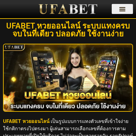
UFABET หวยออนไลน์ ระบบแทงครบ
จบในที่เดียว ปลอดภัย ใช้งานง่าย
UFABET หวยออนไลน์
เป็นรูปแบบการแทงตัวเลขที่เข้าใจง่าย
ใช้กติกาตรงไปตรงมา ผู้เล่นสามารถเลือกเลขที่ต้องการตาม
ประเภทหวยที่เปิดให้บริการ ไม่ว่าจะเป็นหวยรายวัน รายสัปดาห์