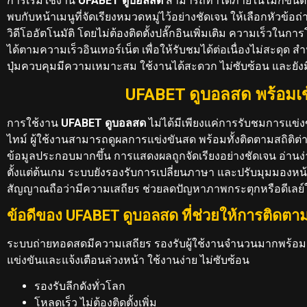
การเริ่มใช้งาน
UFABET ดูบอลสด
สามารถทำได้ภายในไม่กี่ขั้นตอน
พบกับหน้าเมนูที่จัดเรียงหมวดหมู่ไว้อย่างชัดเจน ให้เลือกหัวข
วิดีโออัตโนมัติ โดยไม่ต้องติดตั้งปลั๊กอินเพิ่มเติม ความเร็วใน
ได้ตามความเร็วอินเทอร์เน็ต เพื่อให้รับชมได้ต่อเนื่องไม่สะดุด ส
ปุ่มควบคุมมีความเหมาะสม ใช้งานได้สะดวก ไม่ซับซ้อน และยังมี
UFABET ดูบอลสด พร้อมเ
การใช้งาน
UFABET ดูบอลสด
ไม่ได้มีเพียงแค่การรับชมการแข่ง
ไทม์ ผู้ใช้งานสามารถดูผลการแข่งขันสด พร้อมทั้งติดตามสถิติ
ข้อมูลประกอบมากขึ้น การแสดงผลถูกจัดเรียงอย่างชัดเจน อ่านง่า
ตั้งแต่ต้นเกม ระบบยังรองรับการเปลี่ยนภาษา และปรับมุมมองหน้าจอ
สัญญาณถือว่ามีความเสถียร ช่วยลดปัญหาภาพกระตุกหรือดีเลย
ข้อดีของ UFABET ดูบอลสด ที่ช่วยให้การติดตาม
ระบบถ่ายทอดสดมีความเสถียร รองรับผู้ใช้งานจำนวนมากพร้อมกัน
แข่งขันและแจ้งเตือนล่วงหน้า ใช้งานง่าย ไม่ซับซ้อน
รองรับลีกดังทั่วโลก
โหลดเร็ว ไม่ต้องติดตั้งเพิ่ม