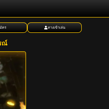
มัคร
ทางเข้าเล่น
รณ์