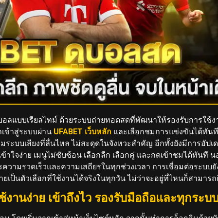
ุตบอลแบบเรียลไทม์ ด้วยระบบถ่ายทอดสดที่พัฒนาให้รองรับการใช้งา
ถเข้าสู่ระบบผ่าน
UFABET เว็บหลัก
และเลือกชมการแข่งขันได้ทันที ไ
ะบบเสียงที่ลื่นไหล ไม่สะดุดในจังหวะสำคัญ อีกทั้งยังมีการอัปเ
่าย เมนูไม่ซับซ้อน เลือกลีก เลือกคู่ และกดเข้าชมได้ทันที นอก
การความรวดเร็วและความเสถียรในทุกช่วงเวลา การเชื่อมต่อระบบยัง
ยเป็นตัวเลือกที่ใช้งานได้จริงในทุกวัน ไม่ว่าจะอยู่ที่ไหนก็สามาร
งานง่าย เข้าถึงไว รองรับมือถือและทุกระบ