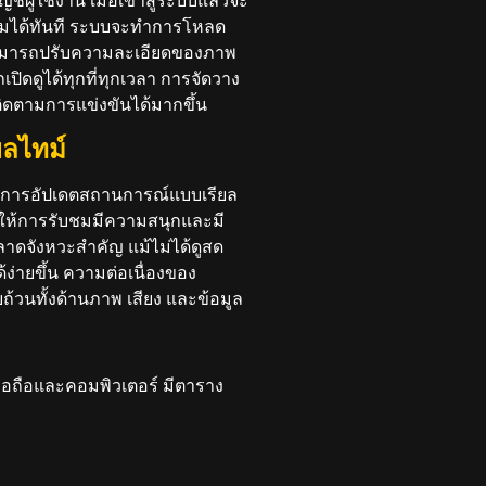
ีผู้ใช้งาน เมื่อเข้าสู่ระบบแล้วจะ
รับชมได้ทันที ระบบจะทำการโหลด
งยังสามารถปรับความละเอียดของภาพ
เปิดดูได้ทุกที่ทุกเวลา การจัดวาง
ติดตามการแข่งขันได้มากขึ้น
ลไทม์
ิและการอัปเดตสถานการณ์แบบเรียล
วยให้การรับชมมีความสนุกและมี
พลาดจังหวะสำคัญ แม้ไม่ได้ดูสด
้ง่ายขึ้น ความต่อเนื่องของ
้วนทั้งด้านภาพ เสียง และข้อมูล
ือถือและคอมพิวเตอร์ มีตาราง