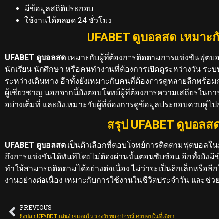
มีข้อมูลสถิติประกอบ
ใช้งานได้ตลอด 24 ชั่วโมง
UFABET ดูบอลสด เหมาะกั
UFABET ดูบอลสด
เหมาะกับผู้ที่ต้องการติดตามการแข่งขันฟุตบอ
นักเรียน นักศึกษา หรือคนทำงานที่ต้องการเปิดดูระหว่างวัน ระบ
ระหว่างเดินทาง อีกทั้งยังเหมาะกับคนที่ต้องการดูหลายลีกพร้อมกั
ผู้เชี่ยวชาญ นอกจากนี้ยังตอบโจทย์ผู้ที่ต้องการความเสถียรในก
อย่างเต็มที่ และยังเหมาะกับผู้ที่ต้องการดูข้อมูลประกอบควบคู่ไ
สรุป UFABET ดูบอลสด
UFABET ดูบอลสด
เป็นตัวเลือกที่ตอบโจทย์การติดตามฟุตบอลในยุค
ถึงการแข่งขันได้ทันทีโดยไม่ต้องผ่านขั้นตอนซับซ้อน อีกทั้งยั
ทำให้สามารถติดตามได้อย่างต่อเนื่อง ไม่ว่าจะเป็นลีกเล็กหรือ
งานอย่างต่อเนื่อง เหมาะกับการใช้งานในชีวิตประจำวัน และช่วยให
PREVIOUS
ยิงปลา UFABET เล่นง่ายแตกไว รองรับทุกอุปกรณ์ ครบจบในที่เดียว