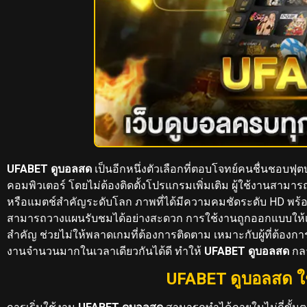
UFABET ดูบอลสด
เป็นอีกหนึ่งตัวเลือกที่ตอบโจทย์คนชื่นชอบฟ
คอมพิวเตอร์ โดยไม่ต้องติดตั้งโปรแกรมเพิ่มเติม ผู้ใช้งานสามาร
หรือแมตช์สำคัญระดับโลก ภาพที่ได้มีความคมชัดระดับ HD พร้อมร
สามารถวางแผนรับชมได้อย่างสะดวก การใช้งานถูกออกแบบให้เข้าใจง
สำคัญ ช่วยไม่ให้พลาดเกมที่ต้องการติดตาม เหมาะกับผู้ที่ต้อง
งานจำนวนมากในเวลาเดียวกันได้ดี ทำให้
UFABET ดูบอลสด
กลา
UFABET ดูบอลสด ใช้